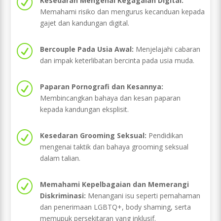
R
Kesedaran Mengenai Kegagalan Digital:
Memahami risiko dan mengurus kecanduan kepada
gajet dan kandungan digital.
R
Bercouple Pada Usia Awal:
Menjelajahi cabaran
dan impak keterlibatan bercinta pada usia muda.
R
Paparan Pornografi dan Kesannya:
Membincangkan bahaya dan kesan paparan
kepada kandungan eksplisit.
R
Kesedaran Grooming Seksual:
Pendidikan
mengenai taktik dan bahaya grooming seksual
dalam talian.
R
Memahami Kepelbagaian dan Memerangi
Diskriminasi:
Menangani isu seperti pemahaman
dan penerimaan LGBTQ+, body shaming, serta
memupuk persekitaran yang inklusif.