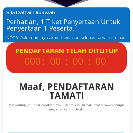
Sila Daftar Dibawah
Perhatian, 1 Tiket Penyertaan Untuk
Penyertaan 1 Peserta.
NOTA: Rakaman juga akan disediakan selepas tamat seminar
PENDAFTARAN TELAH DITUTUP
000
:
00
:
00
:
00
Day(s)
Hour(s)
Minute(s)
Second(s)
Maaf, PENDAFTARAN
TAMAT!
Join waiting list untuk dapatkan maklumat terkini. Isi maklumat dibawah dengan
nama, email dan no. telefon.