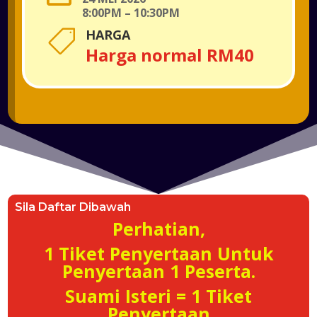
8:00PM – 10:30PM
HARGA

Harga normal RM40
Sila Daftar Dibawah
Perhatian,
1 Tiket Penyertaan Untuk
Penyertaan 1 Peserta.
Suami Isteri = 1 Tiket
Penyertaan