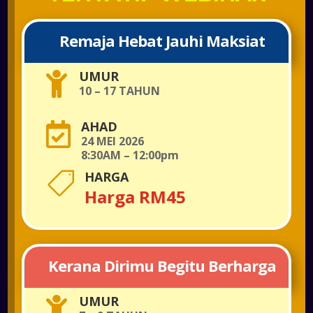
Remaja Hebat Jauhi Maksiat
UMUR

10 – 17 TAHUN
AHAD

24 MEI 2026
8:30AM – 12:00pm
HARGA

Harga RM45
Kerana Dirimu Begitu Berharga
UMUR
