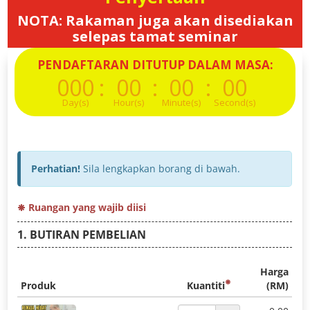
NOTA: Rakaman juga akan disediakan
selepas tamat seminar
PENDAFTARAN DITUTUP DALAM MASA:
000
:
00
:
00
:
00
Day(s)
Hour(s)
Minute(s)
Second(s)