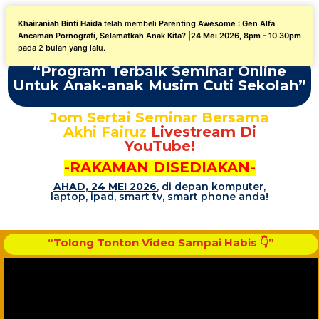
Khairaniah Binti Haida
telah membeli
Parenting Awesome : Gen Alfa
“PELUANG TERAKHIR”
Ancaman Pornografi, Selamatkah Anak Kita? |24 Mei 2026, 8pm - 10.30pm
pada 2 bulan yang lalu.
“Program Terbaik Seminar Online
Untuk Anak-anak Musim Cuti Sekolah”
Jom Sertai Seminar Bersama
Akhi Fairuz
Livestream Di
YouTube!
-RAKAMAN DISEDIAKAN-
AHAD, 24 MEI 2026
,
di depan komputer,
laptop, ipad, smart tv, smart phone anda!
“Tolong Tonton Video Sampai Habis 👇”