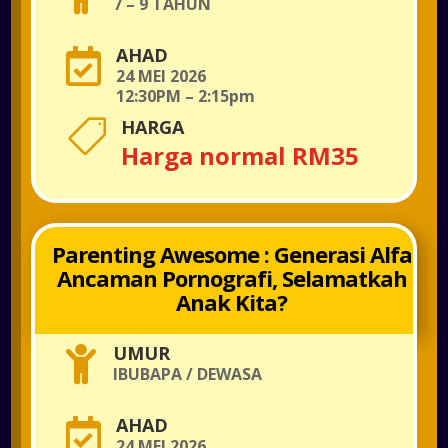
7 – 9 TAHUN
AHAD

24 MEI 2026
12:30PM – 2:15pm
HARGA

Harga normal RM35
Parenting Awesome : Generasi Alfa
Ancaman Pornografi, Selamatkah
Anak Kita?
UMUR

IBUBAPA / DEWASA
AHAD

24 MEI 2026